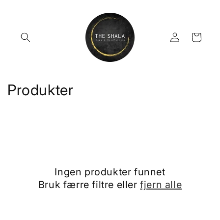
Gå
videre til
innholdet
Logg
Handlekurv
inn
S
Produkter
a
m
l
i
Ingen produkter funnet
n
Bruk færre filtre eller
fjern alle
g