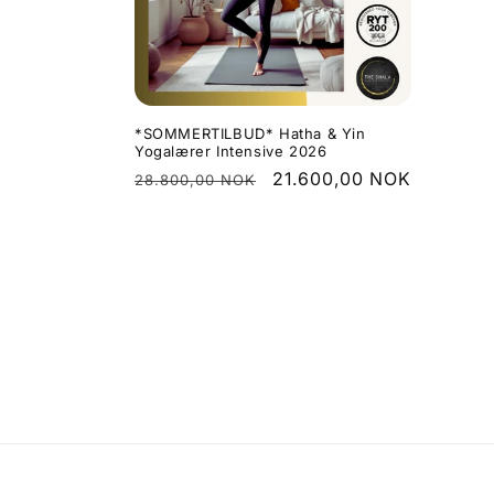
n
g
:
*SOMMERTILBUD* Hatha & Yin
Yogalærer Intensive 2026
Vanlig
Salgspris
21.600,00 NOK
28.800,00 NOK
pris