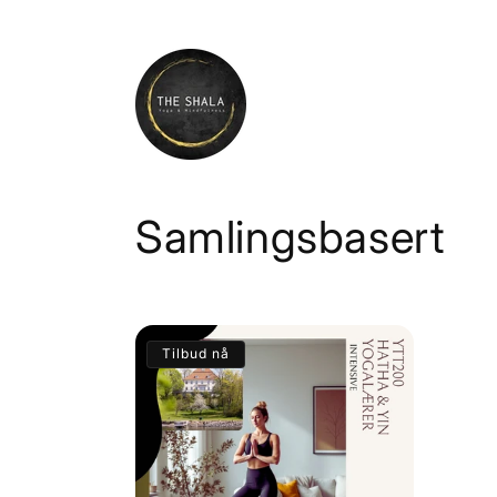
Gå
videre til
innholdet
S
Samlingsbasert
a
m
Tilbud nå
l
i